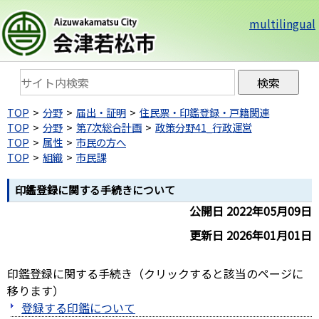
multilingual
TOP
分野
届出・証明
住民票・印鑑登録・戸籍関連
TOP
分野
第7次総合計画
政策分野41_行政運営
TOP
属性
市民の方へ
TOP
組織
市民課
印鑑登録に関する手続きについて
公開日 2022年05月09日
更新日 2026年01月01日
印鑑登録に関する手続き（クリックすると該当のページに
移ります）
登録する印鑑について