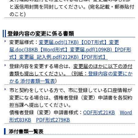
と返信用封筒を同封してください。(宛名記載・郵券貼付
のこと)
登録内容の変更に係る書類
変更届様式：
変更届.odt(17KB)
変更
届.doc(38KB
変更届.pdf(109KB)
変更届_記入例.pdf(212KB)
登録内容を変更する場合は、
変更届のほかに以下の添付
書類も提出してください。（別紙：
登録内容の変更にか
かる 添付書類一覧表
）
市と契約をしている方で、市に登録している口座情報が
変更になる場合は、債権者登録（変更）申請書を各契約
担当課へ提出してください。
債権者登録（変更）申請書様式：
ODF形式21KB
Word
形式83KB
PDF形式279KB
添付書類一覧表