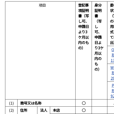
項目
登記事
身分
委
項証明
証明
状
書（写
書
（
し可、
（写
の
申請日
し
用
より3
可、
式
ケ月以
申請
て
内のも
日よ
出
の）
り3ケ
O
月以
内の
1
も
W
の）
2
P
9
(1)
商号又は名称
○
(2)
住所
法人
本店
○