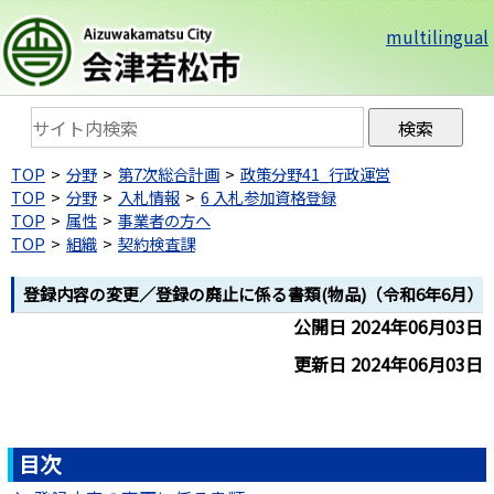
multilingual
TOP
分野
第7次総合計画
政策分野41_行政運営
TOP
分野
入札情報
6 入札参加資格登録
TOP
属性
事業者の方へ
TOP
組織
契約検査課
登録内容の変更／登録の廃止に係る書類(物品)（令和6年6月）
公開日 2024年06月03日
更新日 2024年06月03日
目次