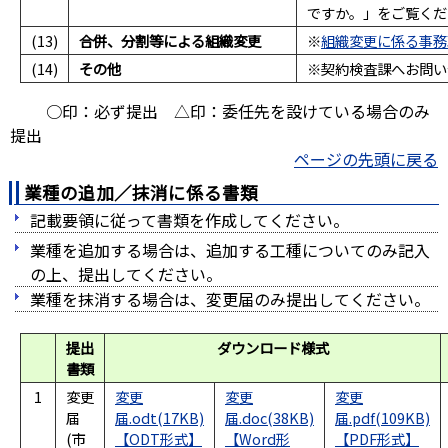
ですか。」をご覧くだ
(13)
合併、分割等による組織変更
※
組織変更に係る事務
(14)
その他
※契約検査課へお問い
○印：必ず提出 △印：委任先を設けている場合のみ
提出
ページの先頭に戻る
業種の追加／抹消に係る書類
記載要領に従って書類を作成してください。
業種を追加する場合は、追加する工種についてのみ記入
の上、提出してください。
業種を抹消する場合は、変更届のみ提出してください。
提出
ダウンロード様式
書類
1
変更
変更
変更
変更
届
届.odt(17KB)
届.doc(38KB)
届.pdf(109KB)
(市