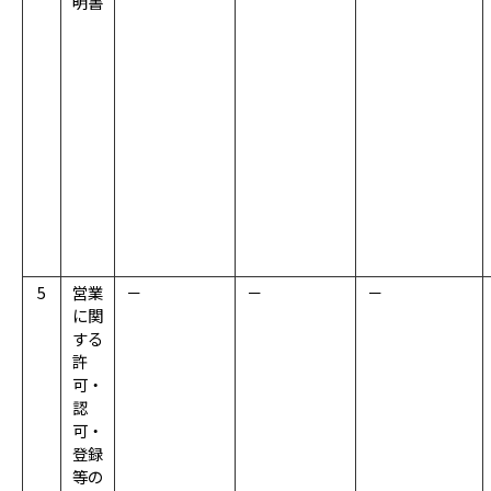
明書
5
営業
－
－
－
に関
する
許
可・
認
可・
登録
等の