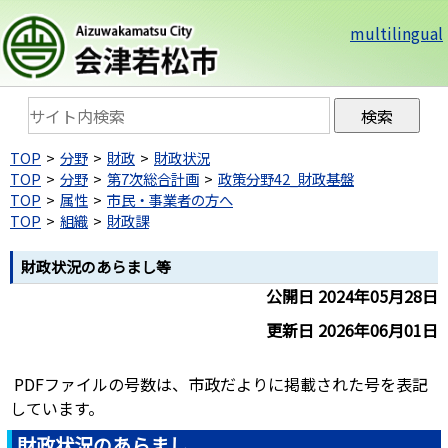
multilingual
TOP
分野
財政
財政状況
TOP
分野
第7次総合計画
政策分野42_財政基盤
TOP
属性
市民・事業者の方へ
TOP
組織
財政課
財政状況のあらまし等
公開日 2024年05月28日
更新日 2026年06月01日
PDFファイルの号数は、市政だよりに掲載された号を表記
しています。
財政状況のあらまし