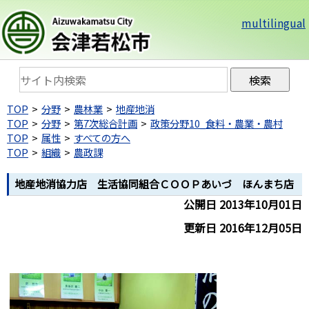
multilingual
TOP
分野
農林業
地産地消
TOP
分野
第7次総合計画
政策分野10_食料・農業・農村
TOP
属性
すべての方へ
TOP
組織
農政課
地産地消協力店 生活協同組合ＣＯＯＰあいづ ほんまち店
公開日 2013年10月01日
更新日 2016年12月05日