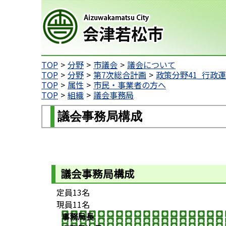
会津若松市
TOP
分野
市議会
議会について
TOP
分野
第7次総合計画
政策分野41_行政
TOP
属性
市民・事業者の方へ
TOP
組織
議会事務局
議会事務局構成
議会事務局構成
定員13名
現員11名
事務局長