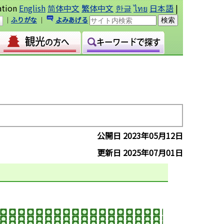
ation
English
简体中文
繁体中文
한글
ไทย
日本語
|
｜
ふりがな
｜
よみあげる
公開日 2023年05月12日
更新日 2025年07月01日