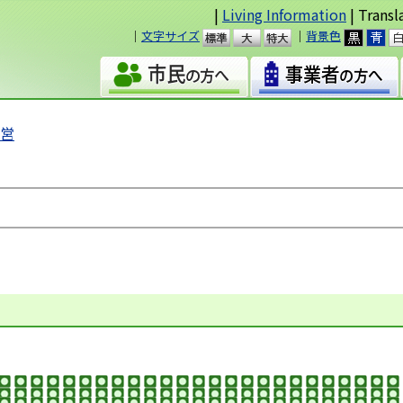
|
Living Information
| Transl
｜
文字サイズ
｜
背景色
準
大
運営